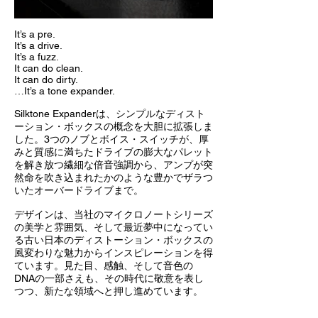
It’s a pre.
It’s a drive.
It’s a fuzz.
It can do clean.
It can do dirty.
…It’s a tone expander.
Silktone Expanderは、シンプルなディスト
ーション・ボックスの概念を大胆に拡張しま
した。3つのノブとボイス・スイッチが、厚
みと質感に満ちたドライブの膨大なパレット
を解き放つ繊細な倍音強調から、アンプが突
然命を吹き込まれたかのような豊かでザラつ
いたオーバードライブまで。
デザインは、当社のマイクロノートシリーズ
の美学と雰囲気、そして最近夢中になってい
る古い日本のディストーション・ボックスの
風変わりな魅力からインスピレーションを得
ています。見た目、感触、そして音色の
DNAの一部さえも、その時代に敬意を表し
つつ、新たな領域へと押し進めています。