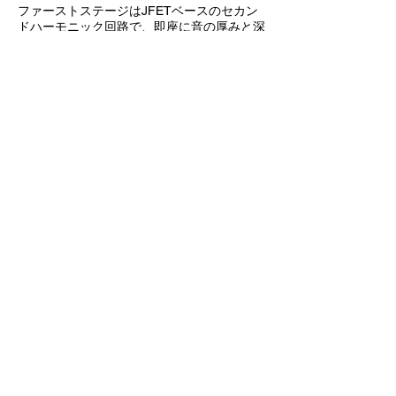
ファーストステージはJFETベースのセカン
ドハーモニック回路で、即座に音の厚みと深
みを加えます。その核心となるゲルマニウム
トランジスタ回路（60年代の名機に着想を
得た設計）が、独特の粘り気と豊かな色彩感
を生み出します。出力ステージでは別の
JFETがアンプのファーストステージの真空
管をエミュレートするよう調整されており、
音量を下げてもファーストステージの真空管
特有のサテュレーション感と甘美な音色を保
ちます。正直なところ、出力ステージを追加
する前はボリュームノブすら付けないところ
でした。全開時の音質があまりにも素晴らし
かったからです…そこで、音量を下げても同
等の音質を保証するため、専用の回路を丸ご
と設計しました。
コントロールは最小限ながら、相互作用が深
い設計です。
• Gain：低めの非対称な厚みから、中程度の
ゲインのグラインドサウンドへ。さらに押し
込むと滑らかな奇数次倍音へと変化します。
• Choke：低域を巨大で豊かな音から、焦点
の合った攻撃的な音まで作り出します。
• Volume：アンプのファーストステージの真